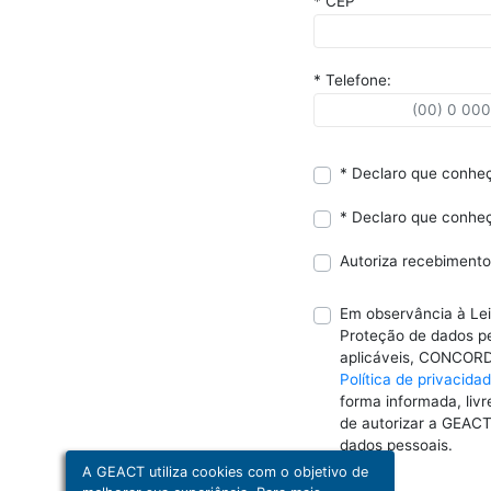
* CEP
* Telefone:
* Declaro que conhe
* Declaro que conhe
Autoriza recebiment
Em observância à Lei 
Proteção de dados p
aplicáveis, CONCOR
Política de privacida
forma informada, livr
de autorizar a GEACT
dados pessoais.
A GEACT utiliza cookies com o objetivo de